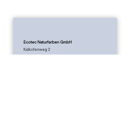
Ecotec Naturfarben GmbH
Kalkofenweg 2
58513 Lüdenscheid, Germany
Montags bis Donnerstags von 7:30 bis 17:00
Uhr
Freitags von 7:30 bis 14:00
Uhr
Telefon +49 (0)2351 95395
Fax +49 (0)2351 953999
E-mail info@volvox.de
Impressum |
Datenschutz