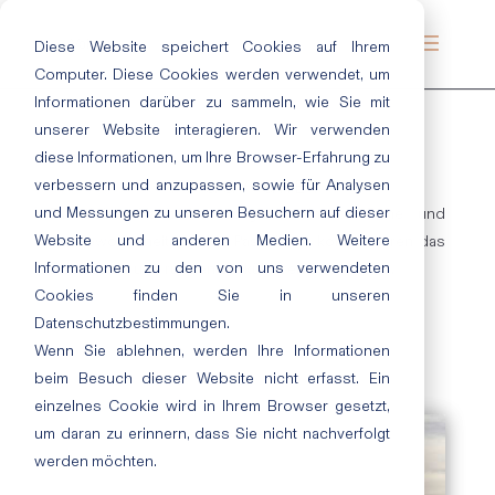
Diese Website speichert Cookies auf Ihrem
Computer. Diese Cookies werden verwendet, um
Informationen darüber zu sammeln, wie Sie mit
unserer Website interagieren. Wir verwenden
diese Informationen, um Ihre Browser-Erfahrung zu
FOGGY GREY
verbessern und anzupassen, sowie für Analysen
und Messungen zu unseren Besuchern auf dieser
Ein tiefes Nachtblau sorgt für innere Ruhe und
Website und anderen Medien. Weitere
Ausgewogenheit. Leichte Pastelltöne komplettieren das
Informationen zu den von uns verwendeten
Gesamtbild und runden die kühleren Blautöne ab.
Cookies finden Sie in unseren
Datenschutzbestimmungen.
Wenn Sie ablehnen, werden Ihre Informationen
beim Besuch dieser Website nicht erfasst. Ein
einzelnes Cookie wird in Ihrem Browser gesetzt,
um daran zu erinnern, dass Sie nicht nachverfolgt
werden möchten.