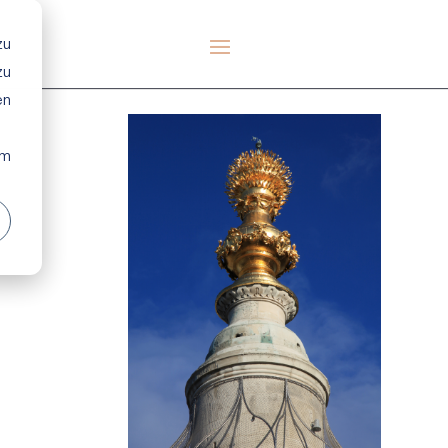
zu
zu
en
em