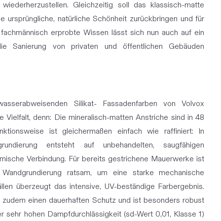
wiederherzustellen. Gleichzeitig soll das klassisch-matte
e ursprüngliche, natürliche Schönheit zurückbringen und für
fachmännisch erprobte Wissen lässt sich nun auch auf ein
ie Sanierung von privaten und öffentlichen Gebäuden
asserabweisenden Silikat- Fassadenfarben von Volvox
 Vielfalt, denn: Die mineralisch-matten Anstriche sind in 48
nktionsweise ist gleichermaßen einfach wie raffiniert: In
rundierung entsteht auf unbehandelten, saugfähigen
mische Verbindung. Für bereits gestrichene Mauerwerke ist
 Wandgrundierung ratsam, um eine starke mechanische
llen überzeugt das intensive, UV-beständige Farbergebnis.
t zudem einen dauerhaften Schutz und ist besonders robust
r sehr hohen Dampfdurchlässigkeit (sd-Wert 0,01, Klasse 1)