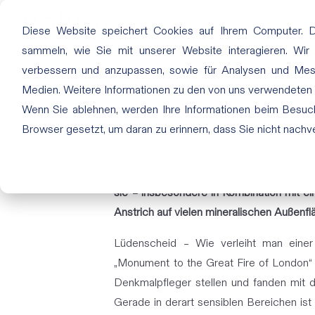
Diese Website speichert Cookies auf Ihrem Computer. 
sammeln, wie Sie mit unserer Website interagieren. Wir
verbessern und anzupassen, sowie für Analysen und Me
Historisch erprobt: Silikat-Fassadenfarbe in 
Medien. Weitere Informationen zu den von uns verwendeten
Wenn Sie ablehnen, werden Ihre Informationen beim Besuch 
Browser gesetzt, um daran zu erinnern, dass Sie nicht nach
Ihr hochwertiger, ökologischer Charakter
beliebt. Auch bei privaten und öffentl
traditionellen Kalk- und konventionellen
sie – insbesondere in Kombination mit ei
Anstrich auf vielen mineralischen Außenfl
Lüdenscheid – Wie verleiht man einer
„Monument to the Great Fire of London“ 
Denkmalpfleger stellen und fanden mit d
Gerade in derart sensiblen Bereichen ist 