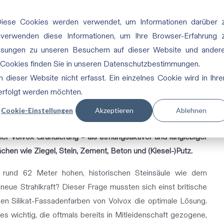
Diese Cookies werden verwendet, um Informationen darüber 
 verwenden diese Informationen, um Ihre Browser-Erfahrung 
ssungen zu unseren Besuchern auf dieser Website und ander
trendigen Pastelltönen
 Cookies finden Sie in unseren Datenschutzbestimmungen.
dieser Website nicht erfasst. Ein einzelnes Cookie wird in Ihr
verfolgt werden möchten.
 macht Silikat- Fassadenfarbe nicht nur in der Denkmalpflege
ichen Gebäuden kommt die umweltfreundliche Alternative zu
Cookie-Einstellungen
Akzeptieren
Ablehnen
 Beschichtungen immer häufiger zum Einsatz. Dort begeistert
ner Volvox Grundierung – als atmungsaktiver und langlebiger
ächen wie Ziegel, Stein, Zement, Beton und (Kiesel-)Putz.
 rund 62 Meter hohen, historischen Steinsäule wie dem
neue Strahlkraft? Dieser Frage mussten sich einst britische
en Silikat-Fassadenfarben von Volvox die optimale Lösung.
es wichtig, die oftmals bereits in Mitleidenschaft gezogene,