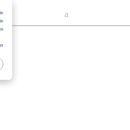
ie
ie
ns
er