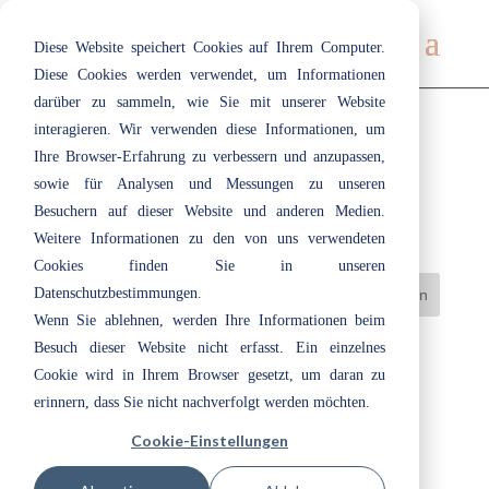
Diese Website speichert Cookies auf Ihrem Computer.
Diese Cookies werden verwendet, um Informationen
darüber zu sammeln, wie Sie mit unserer Website
interagieren. Wir verwenden diese Informationen, um
Ihre Browser-Erfahrung zu verbessern und anzupassen,
005 | Violet
sowie für Analysen und Messungen zu unseren
Juli 19, 2019
|
Lila
Besuchern auf dieser Website und anderen Medien.
Weitere Informationen zu den von uns verwendeten
Cookies finden Sie in unseren
Datenschutzbestimmungen.
Wenn Sie ablehnen, werden Ihre Informationen beim
Besuch dieser Website nicht erfasst. Ein einzelnes
Neueste Beiträge
Cookie wird in Ihrem Browser gesetzt, um daran zu
Herzlich willkommen bei ecotec: Unsere Azubis 2026
erinnern, dass Sie nicht nachverfolgt werden möchten.
Nachhaltige Lacke und Lasuren im Innen- und Außenbereich
Cookie-Einstellungen
„Cloud Dancer“: Eine Farbe, die Raum lässt
Entspannt durchatmen im Bad