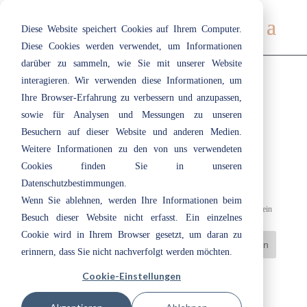
Diese Website speichert Cookies auf Ihrem Computer.
Diese Cookies werden verwendet, um Informationen
darüber zu sammeln, wie Sie mit unserer Website
interagieren. Wir verwenden diese Informationen, um
Ihre Browser-Erfahrung zu verbessern und anzupassen,
Natürliches Pflegeprogramm für
sowie für Analysen und Messungen zu unseren
Möbel und Oberflächen
Besuchern auf dieser Website und anderen Medien.
Weitere Informationen zu den von uns verwendeten
Okt. 17, 2022
|
Neuigkeiten
Cookies finden Sie in unseren
Natürliches Pflegeprogramm für Möbel und Oberflächen Nach einer
Datenschutzbestimmungen.
sanften und gründlichen Reinigung, folgt die Intensivpflege mit dem
Wenn Sie ablehnen, werden Ihre Informationen beim
Ergebnis einer ebenmäßigen Optik. Wie die menschliche Haut, ist Holz ein
Besuch dieser Website nicht erfasst. Ein einzelnes
Naturprodukt, das bei richtiger Pflege lange schön bleibt....
Cookie wird in Ihrem Browser gesetzt, um daran zu
erinnern, dass Sie nicht nachverfolgt werden möchten.
Cookie-Einstellungen
Neueste Beiträge
Herzlich willkommen bei ecotec: Unsere Azubis 2026