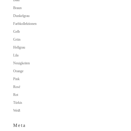
Blau
Braun
Dunkelgrau
Farbkollektionen
Gelb
Grün
Hellgrau
Lila
Neuigkeiten
Orange
Pink
Rosé
Rot
Türkis
Weiß
Meta