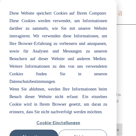
Diese Website speichert Cookies auf Ihrem Computer.
Diese Cookies werden verwendet, um Informationen
darüber zu sammeln, wie Sie mit unserer Website
interagieren. Wir verwenden diese Informationen, um
Ihre Browser-Erfahrung zu verbessern und anzupassen,
sowie für Analysen und Messungen zu unseren
Besuchern auf dieser Website und anderen Medien.
„Cloud Dancer“: Eine Farbe, die
Weitere Informationen zu den von uns verwendeten
Raum lässt
Cookies finden Sie in unseren
Jan. 30, 2026
|
Neuigkeiten
Datenschutzbestimmungen.
„Cloud Dancer“: Eine Farbe, die Raum lässt Inspiriert von der Pantone-
Wenn Sie ablehnen, werden Ihre Informationen beim
Farbe des Jahres 2026 übersetzt Volvox by Ecotec den Off-White-Trend in
Besuch dieser Website nicht erfasst. Ein einzelnes
wohngesunde Lehmfarben. Leise, licht und voller Möglichkeiten: „Cloud
Cookie wird in Ihrem Browser gesetzt, um daran zu
Dancer“, eine sanfte Weiß-Nuance, strahlt Ruhe aus und...
erinnern, dass Sie nicht nachverfolgt werden möchten.
Cookie-Einstellungen