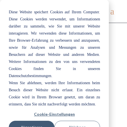
Diese Website speichert Cookies auf Ihrem Computer.
Diese Cookies werden verwendet, um Informationen
darüber zu sammeln, wie Sie mit unserer Website
interagieren. Wir verwenden diese Informationen, um
Ihre Browser-Erfahrung zu verbessern und anzupassen,
308 | Olive
sowie für Analysen und Messungen zu unseren
Nov. 24, 2020
|
Beige
,
Braun
,
Grün
Besuchern auf dieser Website und anderen Medien.
Weitere Informationen zu den von uns verwendeten
Cookies finden Sie in unseren
263 | Candy
Datenschutzbestimmungen.
Juli 19, 2019
|
Braun
Wenn Sie ablehnen, werden Ihre Informationen beim
Besuch dieser Website nicht erfasst. Ein einzelnes
Cookie wird in Ihrem Browser gesetzt, um daran zu
141 | Light Salvia
erinnern, dass Sie nicht nachverfolgt werden möchten.
Juli 19, 2019
|
Braun
Cookie-Einstellungen