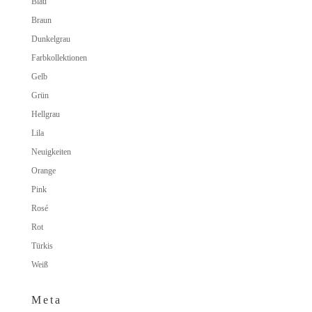
Blau
Braun
Dunkelgrau
Farbkollektionen
Gelb
Grün
Hellgrau
Lila
Neuigkeiten
Orange
Pink
Rosé
Rot
Türkis
Weiß
Meta