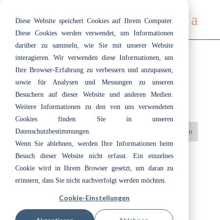
Diese Website speichert Cookies auf Ihrem Computer.
Diese Cookies werden verwendet, um Informationen
darüber zu sammeln, wie Sie mit unserer Website
interagieren. Wir verwenden diese Informationen, um
Ihre Browser-Erfahrung zu verbessern und anzupassen,
085 | Ankerit
sowie für Analysen und Messungen zu unseren
Juli 19, 2019
|
Braun
Besuchern auf dieser Website und anderen Medien.
Weitere Informationen zu den von uns verwendeten
Cookies finden Sie in unseren
Datenschutzbestimmungen.
Wenn Sie ablehnen, werden Ihre Informationen beim
Besuch dieser Website nicht erfasst. Ein einzelnes
Neueste Beiträge
Cookie wird in Ihrem Browser gesetzt, um daran zu
Herzlich willkommen bei ecotec: Unsere Azubis 2026
erinnern, dass Sie nicht nachverfolgt werden möchten.
Nachhaltige Lacke und Lasuren im Innen- und Außenbereich
Cookie-Einstellungen
„Cloud Dancer“: Eine Farbe, die Raum lässt
Entspannt durchatmen im Bad