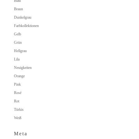
Blau
Braun
Dunkelgrau
Farbkollektionen
Gelb
Grün
Hellgrau
Lila
Neuigkeiten
Orange
Pink
Rosé
Rot
Türkis
Weiß
Meta