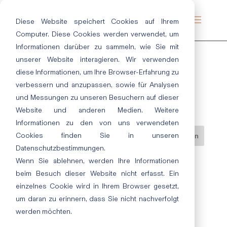
Diese Website speichert Cookies auf Ihrem
Computer. Diese Cookies werden verwendet, um
Informationen darüber zu sammeln, wie Sie mit
unserer Website interagieren. Wir verwenden
diese Informationen, um Ihre Browser-Erfahrung zu
166 | Marille
verbessern und anzupassen, sowie für Analysen
Juli 19, 2019
|
Orange
und Messungen zu unseren Besuchern auf dieser
Website und anderen Medien. Weitere
Informationen zu den von uns verwendeten
Cookies finden Sie in unseren
Datenschutzbestimmungen.
Wenn Sie ablehnen, werden Ihre Informationen
Neueste Beiträge
beim Besuch dieser Website nicht erfasst. Ein
Herzlich willkommen bei ecotec: Unsere Azubis 2026
einzelnes Cookie wird in Ihrem Browser gesetzt,
Nachhaltige Lacke und Lasuren im Innen- und Außenbereich
um daran zu erinnern, dass Sie nicht nachverfolgt
„Cloud Dancer“: Eine Farbe, die Raum lässt
werden möchten.
Entspannt durchatmen im Bad