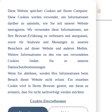
Diese Website speichert Cookies auf Ihrem Computer.
Diese Cookies werden verwendet, um Informationen
darüber zu sammeln, wie Sie mit unserer Website
interagieren. Wir verwenden diese Informationen, um
Ihre Browser-Erfahrung zu verbessern und anzupassen,
311 | Meadow
sowie für Analysen und Messungen zu unseren
Nov. 24, 2020
|
Grün
Besuchern auf dieser Website und anderen Medien.
Weitere Informationen zu den von uns verwendeten
Cookies finden Sie in unseren
308 | Olive
Datenschutzbestimmungen.
Nov. 24, 2020
|
Beige
,
Braun
,
Grün
Wenn Sie ablehnen, werden Ihre Informationen beim
Besuch dieser Website nicht erfasst. Ein einzelnes
Cookie wird in Ihrem Browser gesetzt, um daran zu
307 | Fern
erinnern, dass Sie nicht nachverfolgt werden möchten.
Nov. 24, 2020
|
Blau
,
Grün
Cookie-Einstellungen