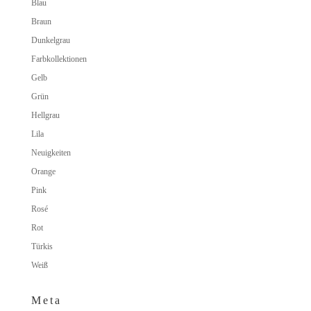
Blau
Braun
Dunkelgrau
Farbkollektionen
Gelb
Grün
Hellgrau
Lila
Neuigkeiten
Orange
Pink
Rosé
Rot
Türkis
Weiß
Meta