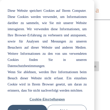
Diese Website speichert Cookies auf Ihrem Computer.
Diese Cookies werden verwendet, um Informationen
darüber zu sammeln, wie Sie mit unserer Website
interagieren. Wir verwenden diese Informationen, um
Ihre Browser-Erfahrung zu verbessern und anzupassen,
307 | Fern
sowie für Analysen und Messungen zu unseren
Nov. 24, 2020
|
Blau
,
Grün
Besuchern auf dieser Website und anderen Medien.
Weitere Informationen zu den von uns verwendeten
Cookies finden Sie in unseren
Datenschutzbestimmungen.
Wenn Sie ablehnen, werden Ihre Informationen beim
Besuch dieser Website nicht erfasst. Ein einzelnes
Neueste Beiträge
Cookie wird in Ihrem Browser gesetzt, um daran zu
Herzlich willkommen bei ecotec: Unsere Azubis 2026
erinnern, dass Sie nicht nachverfolgt werden möchten.
Nachhaltige Lacke und Lasuren im Innen- und Außenbereich
Cookie-Einstellungen
„Cloud Dancer“: Eine Farbe, die Raum lässt
Entspannt durchatmen im Bad