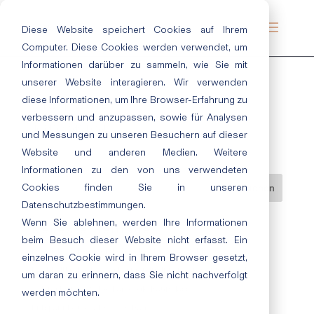
Diese Website speichert Cookies auf Ihrem
Computer. Diese Cookies werden verwendet, um
Informationen darüber zu sammeln, wie Sie mit
unserer Website interagieren. Wir verwenden
diese Informationen, um Ihre Browser-Erfahrung zu
015 | Soleil
verbessern und anzupassen, sowie für Analysen
Juli 19, 2019
|
Gelb
und Messungen zu unseren Besuchern auf dieser
Website und anderen Medien. Weitere
Informationen zu den von uns verwendeten
Cookies finden Sie in unseren
Datenschutzbestimmungen.
Wenn Sie ablehnen, werden Ihre Informationen
Neueste Beiträge
beim Besuch dieser Website nicht erfasst. Ein
Herzlich willkommen bei ecotec: Unsere Azubis 2026
einzelnes Cookie wird in Ihrem Browser gesetzt,
Nachhaltige Lacke und Lasuren im Innen- und Außenbereich
um daran zu erinnern, dass Sie nicht nachverfolgt
„Cloud Dancer“: Eine Farbe, die Raum lässt
werden möchten.
Entspannt durchatmen im Bad