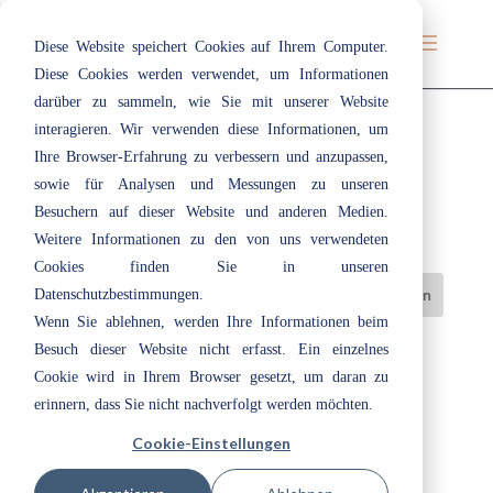
Diese Website speichert Cookies auf Ihrem Computer.
Diese Cookies werden verwendet, um Informationen
darüber zu sammeln, wie Sie mit unserer Website
interagieren. Wir verwenden diese Informationen, um
Ihre Browser-Erfahrung zu verbessern und anzupassen,
017 | Mont Blanc
sowie für Analysen und Messungen zu unseren
Juli 19, 2019
|
Weiß
Besuchern auf dieser Website und anderen Medien.
Weitere Informationen zu den von uns verwendeten
Cookies finden Sie in unseren
Datenschutzbestimmungen.
Wenn Sie ablehnen, werden Ihre Informationen beim
Besuch dieser Website nicht erfasst. Ein einzelnes
Neueste Beiträge
Cookie wird in Ihrem Browser gesetzt, um daran zu
Herzlich willkommen bei ecotec: Unsere Azubis 2026
erinnern, dass Sie nicht nachverfolgt werden möchten.
Nachhaltige Lacke und Lasuren im Innen- und Außenbereich
Cookie-Einstellungen
„Cloud Dancer“: Eine Farbe, die Raum lässt
Entspannt durchatmen im Bad