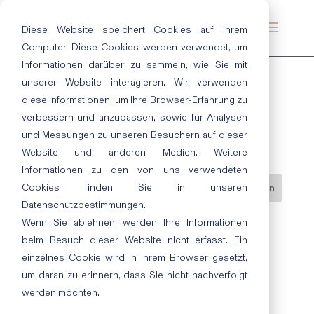
Diese Website speichert Cookies auf Ihrem
Computer. Diese Cookies werden verwendet, um
Informationen darüber zu sammeln, wie Sie mit
unserer Website interagieren. Wir verwenden
diese Informationen, um Ihre Browser-Erfahrung zu
081 | Tiramisu
verbessern und anzupassen, sowie für Analysen
Juli 19, 2019
|
Gelb
und Messungen zu unseren Besuchern auf dieser
Website und anderen Medien. Weitere
Informationen zu den von uns verwendeten
Cookies finden Sie in unseren
Datenschutzbestimmungen.
Wenn Sie ablehnen, werden Ihre Informationen
Neueste Beiträge
beim Besuch dieser Website nicht erfasst. Ein
Herzlich willkommen bei ecotec: Unsere Azubis 2026
einzelnes Cookie wird in Ihrem Browser gesetzt,
Nachhaltige Lacke und Lasuren im Innen- und Außenbereich
um daran zu erinnern, dass Sie nicht nachverfolgt
„Cloud Dancer“: Eine Farbe, die Raum lässt
werden möchten.
Entspannt durchatmen im Bad