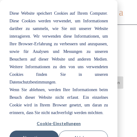
Diese Website speichert Cookies auf Ihrem Computer.
Diese Cookies werden verwendet, um Informationen
darüber zu sammeln, wie Sie mit unserer Website
interagieren. Wir verwenden diese Informationen, um
Ihre Browser-Erfahrung zu verbessern und anzupassen,
083 | Erika
sowie für Analysen und Messungen zu unseren
Juli 19, 2019
|
Braun
,
Rot
Besuchern auf dieser Website und anderen Medien.
Weitere Informationen zu den von uns verwendeten
Cookies finden Sie in unseren
Datenschutzbestimmungen.
Wenn Sie ablehnen, werden Ihre Informationen beim
Besuch dieser Website nicht erfasst. Ein einzelnes
Neueste Beiträge
Cookie wird in Ihrem Browser gesetzt, um daran zu
Herzlich willkommen bei ecotec: Unsere Azubis 2026
erinnern, dass Sie nicht nachverfolgt werden möchten.
Nachhaltige Lacke und Lasuren im Innen- und Außenbereich
Cookie-Einstellungen
„Cloud Dancer“: Eine Farbe, die Raum lässt
Entspannt durchatmen im Bad