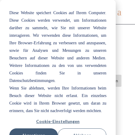
Diese Website speichert Cookies auf Ihrem Computer.
Diese Cookies werden verwendet, um Informationen
darüber zu sammeln, wie Sie mit unserer Website
interagieren. Wir verwenden diese Informationen, um
Ihre Browser-Erfahrung zu verbessern und anzupassen,
140 | Onyx
sowie für Analysen und Messungen zu unseren
Juli 19, 2019
|
Dunkelgrau
Besuchern auf dieser Website und anderen Medien.
Weitere Informationen zu den von uns verwendeten
Cookies finden Sie in unseren
Datenschutzbestimmungen.
Wenn Sie ablehnen, werden Ihre Informationen beim
Besuch dieser Website nicht erfasst. Ein einzelnes
Neueste Beiträge
Cookie wird in Ihrem Browser gesetzt, um daran zu
Herzlich willkommen bei ecotec: Unsere Azubis 2026
erinnern, dass Sie nicht nachverfolgt werden möchten.
Nachhaltige Lacke und Lasuren im Innen- und Außenbereich
Cookie-Einstellungen
„Cloud Dancer“: Eine Farbe, die Raum lässt
Entspannt durchatmen im Bad