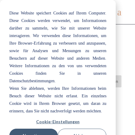
Diese Website speichert Cookies auf Ihrem Computer.
Diese Cookies werden verwendet, um Informationen
darüber zu sammeln, wie Sie mit unserer Website
interagieren. Wir verwenden diese Informationen, um
Ihre Browser-Erfahrung zu verbessern und anzupassen,
142 | Bleached Lilac
sowie für Analysen und Messungen zu unseren
Juli 19, 2019
|
Lila
Besuchern auf dieser Website und anderen Medien.
Weitere Informationen zu den von uns verwendeten
Cookies finden Sie in unseren
Datenschutzbestimmungen.
Wenn Sie ablehnen, werden Ihre Informationen beim
Besuch dieser Website nicht erfasst. Ein einzelnes
Neueste Beiträge
Cookie wird in Ihrem Browser gesetzt, um daran zu
Herzlich willkommen bei ecotec: Unsere Azubis 2026
erinnern, dass Sie nicht nachverfolgt werden möchten.
Nachhaltige Lacke und Lasuren im Innen- und Außenbereich
Cookie-Einstellungen
„Cloud Dancer“: Eine Farbe, die Raum lässt
Entspannt durchatmen im Bad