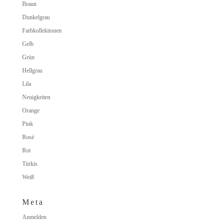
Braun
Dunkelgrau
Farbkollektionen
Gelb
Grün
Hellgrau
Lila
Neuigkeiten
Orange
Pink
Rosé
Rot
Türkis
Weiß
Meta
Anmelden