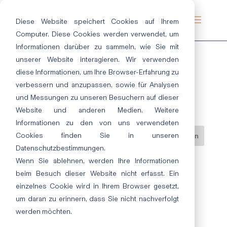
Diese Website speichert Cookies auf Ihrem
Computer. Diese Cookies werden verwendet, um
Informationen darüber zu sammeln, wie Sie mit
unserer Website interagieren. Wir verwenden
diese Informationen, um Ihre Browser-Erfahrung zu
298 | Kiwi
verbessern und anzupassen, sowie für Analysen
Juli 19, 2019
|
Grün
und Messungen zu unseren Besuchern auf dieser
Website und anderen Medien. Weitere
Informationen zu den von uns verwendeten
Cookies finden Sie in unseren
Datenschutzbestimmungen.
Wenn Sie ablehnen, werden Ihre Informationen
Neueste Beiträge
beim Besuch dieser Website nicht erfasst. Ein
Herzlich willkommen bei ecotec: Unsere Azubis 2026
einzelnes Cookie wird in Ihrem Browser gesetzt,
Nachhaltige Lacke und Lasuren im Innen- und Außenbereich
um daran zu erinnern, dass Sie nicht nachverfolgt
„Cloud Dancer“: Eine Farbe, die Raum lässt
werden möchten.
Entspannt durchatmen im Bad