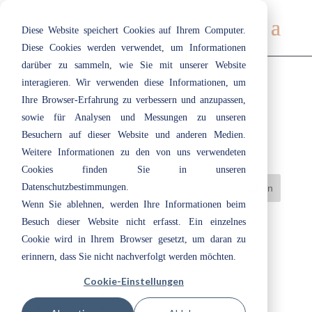
Diese Website speichert Cookies auf Ihrem Computer.
Diese Cookies werden verwendet, um Informationen
darüber zu sammeln, wie Sie mit unserer Website
interagieren. Wir verwenden diese Informationen, um
Ihre Browser-Erfahrung zu verbessern und anzupassen,
312 | Cornflower
sowie für Analysen und Messungen zu unseren
Nov. 24, 2020
|
Blau
Besuchern auf dieser Website und anderen Medien.
Weitere Informationen zu den von uns verwendeten
Cookies finden Sie in unseren
Datenschutzbestimmungen.
Wenn Sie ablehnen, werden Ihre Informationen beim
Besuch dieser Website nicht erfasst. Ein einzelnes
Neueste Beiträge
Cookie wird in Ihrem Browser gesetzt, um daran zu
Herzlich willkommen bei ecotec: Unsere Azubis 2026
erinnern, dass Sie nicht nachverfolgt werden möchten.
Nachhaltige Lacke und Lasuren im Innen- und Außenbereich
Cookie-Einstellungen
„Cloud Dancer“: Eine Farbe, die Raum lässt
Entspannt durchatmen im Bad