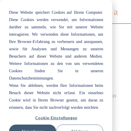
Diese Website speichert Cookies auf Ihrem Computer.
Diese Cookies werden verwendet, um Informationen
darüber zu sammeln, wie Sie mit unserer Website
interagieren. Wir verwenden diese Informationen, um
Ihre Browser-Erfahrung zu verbessern und anzupassen,
sowie für Analysen und Messungen zu unseren
Besuchern auf dieser Website und anderen Medien.
Verführerische Farben
Weitere Informationen zu den von uns verwendeten
Apr. 15, 2024
|
Neuigkeiten
Cookies finden Sie in unseren
Verführerische Farben Volvox Lehmfarben aus dem Hause Ecotec
Datenschutzbestimmungen.
Naturfarben sorgen für genussvolles Ambiente im brandneuen Store der
Wenn Sie ablehnen, werden Ihre Informationen beim
Confiserie Heilemann. Kempten – Die ökologisch hochwertigen
Besuch dieser Website nicht erfasst. Ein einzelnes
Naturfarben von Volvox aus dem Hause Ecotec zieren seit Dezember 2023
Cookie wird in Ihrem Browser gesetzt, um daran zu
die...
erinnern, dass Sie nicht nachverfolgt werden möchten.
Cookie-Einstellungen