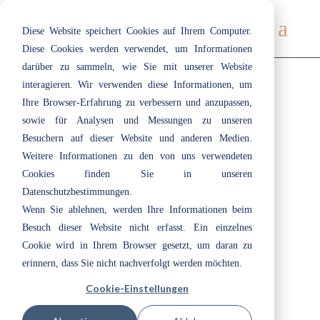
Diese Website speichert Cookies auf Ihrem Computer.
Diese Cookies werden verwendet, um Informationen
darüber zu sammeln, wie Sie mit unserer Website
interagieren. Wir verwenden diese Informationen, um
Ihre Browser-Erfahrung zu verbessern und anzupassen,
006 | Suède
sowie für Analysen und Messungen zu unseren
Juli 19, 2019
|
Beige
Besuchern auf dieser Website und anderen Medien.
Weitere Informationen zu den von uns verwendeten
001 | Lychee
Cookies finden Sie in unseren
Juli 19, 2019
|
Beige
Datenschutzbestimmungen.
105 | Bourbon
Wenn Sie ablehnen, werden Ihre Informationen beim
Besuch dieser Website nicht erfasst. Ein einzelnes
Juli 19, 2019
|
Beige
Cookie wird in Ihrem Browser gesetzt, um daran zu
112 | Stone Green
erinnern, dass Sie nicht nachverfolgt werden möchten.
Cookie-Einstellungen
Juli 19, 2019
|
Beige
,
Gelb
,
Grün
080 | Loire Château