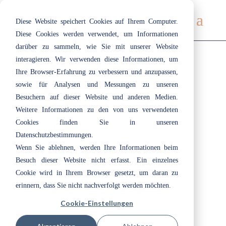
Diese Website speichert Cookies auf Ihrem Computer.
Diese Cookies werden verwendet, um Informationen
darüber zu sammeln, wie Sie mit unserer Website
interagieren. Wir verwenden diese Informationen, um
Ihre Browser-Erfahrung zu verbessern und anzupassen,
308 | Olive
sowie für Analysen und Messungen zu unseren
Nov. 24, 2020
|
Beige
,
Braun
,
Grün
Besuchern auf dieser Website und anderen Medien.
Weitere Informationen zu den von uns verwendeten
Cookies finden Sie in unseren
307 | Fern
Datenschutzbestimmungen.
Nov. 24, 2020
|
Blau
,
Grün
Wenn Sie ablehnen, werden Ihre Informationen beim
Besuch dieser Website nicht erfasst. Ein einzelnes
Cookie wird in Ihrem Browser gesetzt, um daran zu
310 | Granola
erinnern, dass Sie nicht nachverfolgt werden möchten.
Nov. 24, 2020
|
Gelb
Cookie-Einstellungen