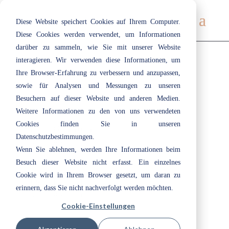
Diese Website speichert Cookies auf Ihrem Computer.
Diese Cookies werden verwendet, um Informationen
darüber zu sammeln, wie Sie mit unserer Website
interagieren. Wir verwenden diese Informationen, um
Ihre Browser-Erfahrung zu verbessern und anzupassen,
307 | Fern
sowie für Analysen und Messungen zu unseren
Nov. 24, 2020
|
Blau
,
Grün
Besuchern auf dieser Website und anderen Medien.
Weitere Informationen zu den von uns verwendeten
Cookies finden Sie in unseren
310 | Granola
Datenschutzbestimmungen.
Nov. 24, 2020
|
Gelb
Wenn Sie ablehnen, werden Ihre Informationen beim
Besuch dieser Website nicht erfasst. Ein einzelnes
Cookie wird in Ihrem Browser gesetzt, um daran zu
316 | Fossil
erinnern, dass Sie nicht nachverfolgt werden möchten.
Nov. 24, 2020
|
Dunkelgrau
Cookie-Einstellungen