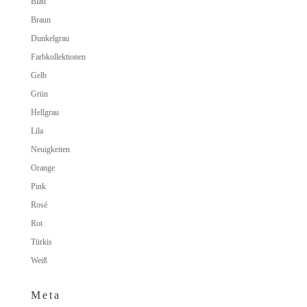
Blau
Braun
Dunkelgrau
Farbkollektionen
Gelb
Grün
Hellgrau
Lila
Neuigkeiten
Orange
Pink
Rosé
Rot
Türkis
Weiß
Meta